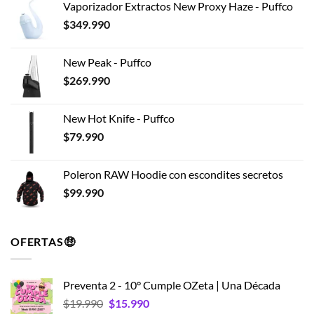
Vaporizador Extractos New Proxy Haze - Puffco
$
349.990
New Peak - Puffco
$
269.990
New Hot Knife - Puffco
$
79.990
Poleron RAW Hoodie con escondites secretos
$
99.990
OFERTAS🤑
Preventa 2 - 10° Cumple OZeta | Una Década
El
El
$
19.990
$
15.990