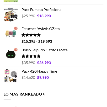
precio
precio
original
actual
Pack Fumeta Profesional
era:
es:
El
El
$
25.990
$
18.990
$19.990.
$15.990.
precio
precio
original
actual
Estuches Ywiwis OZeta
era:
es:
$25.990.
$18.990.
Valorado
Rango
$
15.395
-
$
19.593
con
4.75
de
de 5
Bolso Felpudo Gatito OZeta
precios:
desde
$15.395
Valorado
El
El
$
35.990
$
26.993
con
5.00
hasta
precio
precio
de 5
Pack 420 Happy Time
$19.593
original
actual
El
El
$
14.620
era:
$
9.990
es:
precio
precio
$35.990.
$26.993.
original
actual
era:
es:
LO MAS RANKEADO⭐️
$14.620.
$9.990.