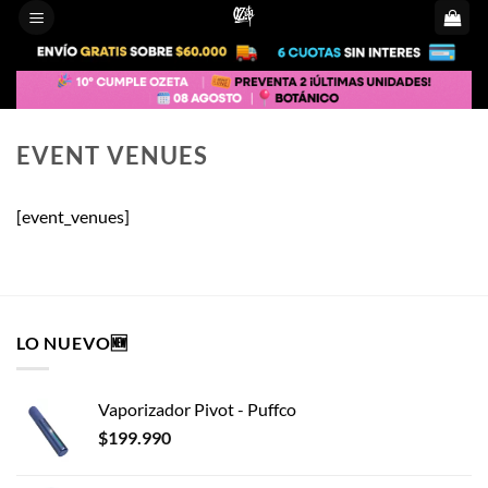
Saltar
al
contenido
EVENT VENUES
[event_venues]
LO NUEVO🆕
Vaporizador Pivot - Puffco
$
199.990