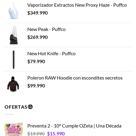
Vaporizador Extractos New Proxy Haze - Puffco
$
349.990
New Peak - Puffco
$
269.990
New Hot Knife - Puffco
$
79.990
Poleron RAW Hoodie con escondites secretos
$
99.990
OFERTAS🤑
Preventa 2 - 10° Cumple OZeta | Una Década
El
El
$
19.990
$
15.990