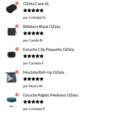
OZeta Case XL
Valorado
por Cristobal G.
con
5
de 5
Billetera Black OZeta
Valorado
por Camilo N.
con
5
de 5
Estuche Clip Pequeño OZeta
Valorado
por Carolina F.
con
5
de 5
Mochila Roll-Up OZeta
Valorado
por Alvaro M.
con
5
de 5
Estuche Rígido Mediano OZeta
Valorado
por Cristobal P.
con
5
de 5