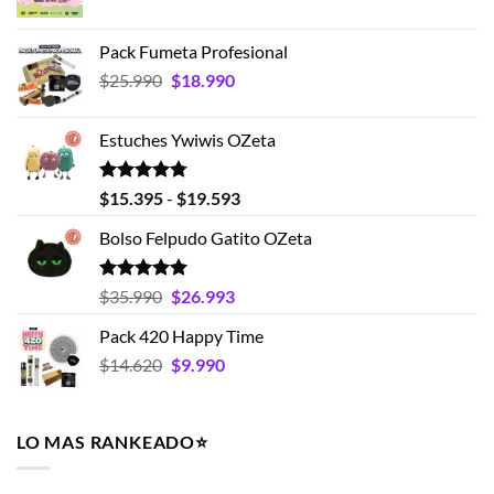
precio
precio
original
actual
Pack Fumeta Profesional
era:
es:
El
El
$
25.990
$
18.990
$19.990.
$15.990.
precio
precio
original
actual
Estuches Ywiwis OZeta
era:
es:
$25.990.
$18.990.
Valorado
Rango
$
15.395
-
$
19.593
con
4.75
de
de 5
Bolso Felpudo Gatito OZeta
precios:
desde
$15.395
Valorado
El
El
$
35.990
$
26.993
con
5.00
hasta
precio
precio
de 5
Pack 420 Happy Time
$19.593
original
actual
El
El
$
14.620
era:
$
9.990
es:
precio
precio
$35.990.
$26.993.
original
actual
era:
es:
LO MAS RANKEADO⭐️
$14.620.
$9.990.